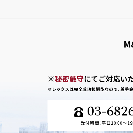
M
※
秘密厳守
にてご対応い
マレックスは完全成功報酬型なので、着手
03-682
受付時間：平日10:00～19