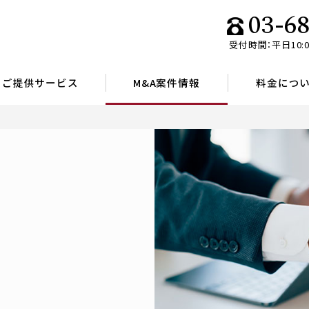
03-6
受付時間：平日10:0
ご提供サービス
M&A案件情報
料金につ
渡（売却）をご検討中の方
譲渡（売却）案件 一覧
受（買収）をご検討中の方
譲受（買収）ニーズ 一覧
協業サービス
買収ニーズを登録する