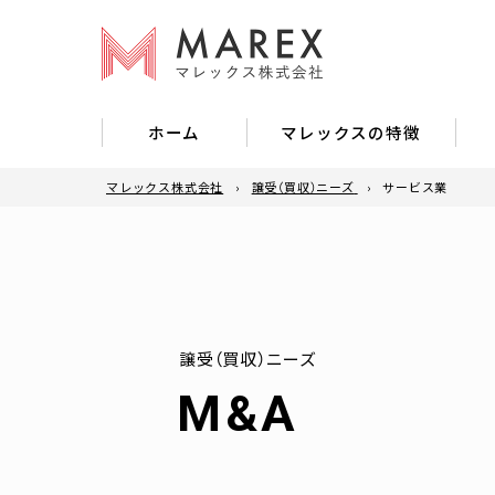
ホーム
マレックスの特徴
マレックス株式会社
譲受（買収）ニーズ
サービス業
選ばれる理由
譲
他社との比較
譲
M&A成約実績
譲受（買収）ニーズ
M
&
A