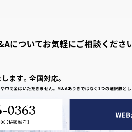
&Aについて
お気軽にご相談くださ
たします。
全国対応。
金や中間金はいただきません。
M&Aありきではなく1つの選択肢と
6-0363
WE
:00【秘密厳守】